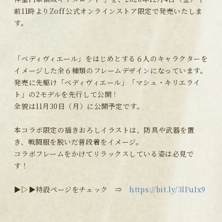
前11時よりZoff公式オンラインストア限定で発売いたしま
す。
「ベディヴィエール」をはじめとする６人のキャラクターを
イメージした全６種類のフレームデザインになっています。
発売に先駆け「ベディヴィエール」「マシュ・キリエライ
ト」の2モデルを先行して公開！
全貌は11月30日（月）に公開予定です。
本コラボ限定の描きおろしイラストは、防具や武器を置
き、戦闘服を脱いだ普段着をイメージ。
コラボフレームをかけてリラックスしている姿は必見で
す！
▶▷▶特設ページをチェック ⇒
https://bit.ly/3lFuIx9