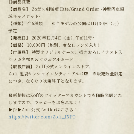
◎商品概要
【商品名】 Zoff×劇場版 Fate/Grand Order -神聖円卓領
域キャメロット-
【種類】 全6種類 ※全モデルの公開は11月30日（月）
予定
【発売日】 2020年12月4日（金）午前11時〜
【価格】 10,000円（税別、度なしレンズ入り）
【付属品】 特製オリジナルケース、描きおろしイラスト入
りメガネ拭き＆ビジュアルカード
【取扱店舗】 Zoff公式オンラインストア、
Zoff 池袋サンシャインシティ・アルパ店 ※販売数量限定
につき、なくなり次第終了となります。
最新情報はZoffのツイッターアカウントでも随時発信いた
しますので、フォローをお忘れなく！
▶▷▶Zoff公式Twitterはこちら：
https://twitter.com/Zoff_INFO