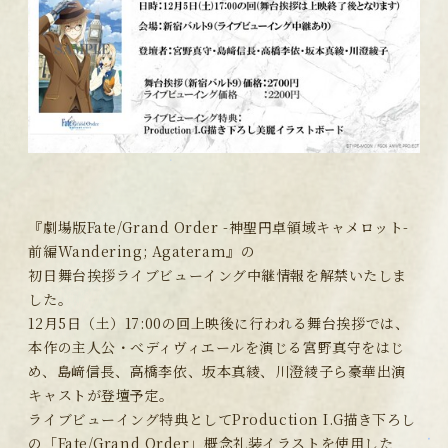
『劇場版Fate/Grand Order -神聖円卓領域キャメロット-
前編Wandering; Agateram』の
初日舞台挨拶ライブビューイング中継情報を解禁いたしま
した。
12月5日（土）17:00の回上映後に行われる舞台挨拶では、
本作の主人公・べディヴィエールを演じる宮野真守をはじ
め、島﨑信長、高橋李依、坂本真綾、川澄綾子ら豪華出演
キャストが登壇予定。
ライブビューイング特典としてProduction I.G描き下ろし
の「Fate/Grand Order」概念礼装イラストを使用した