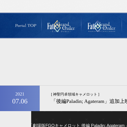
2021
[ 神聖円卓領域キャメロット ]
07.06
「後編Paladin; Agateram」追
「劇場版FGOキャメロット 後編 Paladin; Agat