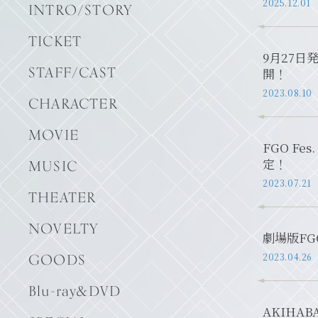
2025.12.01
INTRO/STORY
TICKET
9月27日発
STAFF/CAST
開！
2023.08.10
CHARACTER
MOVIE
FGO F
定！
MUSIC
2023.07.21
THEATER
NOVELTY
劇場版FG
GOODS
2023.04.26
Blu-ray&DVD
AKIH