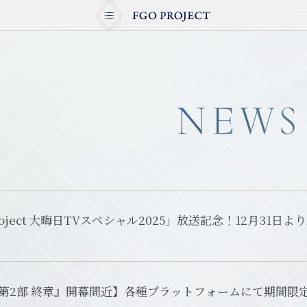
 Project 大晦日TVスペシャル2025」放送記念！12月31
O 第2部 終章』開幕間近】各種プラットフォームにて期間