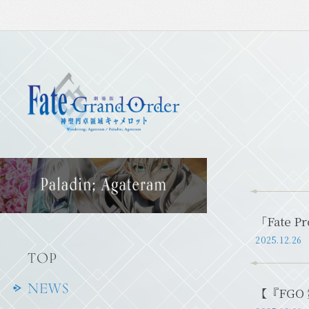
「Fate
2025.12.26
TOP
NEWS
【『FG