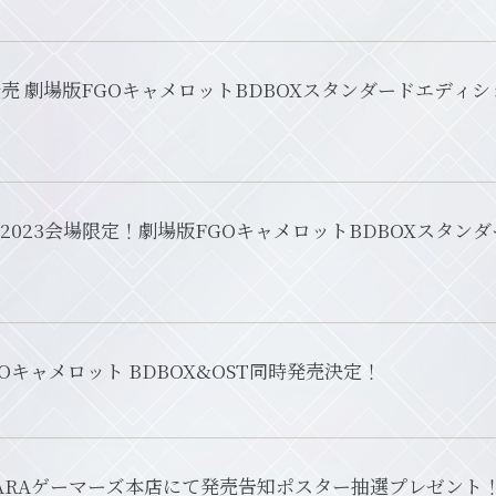
売 劇場版FGOキャメロットBDBOXスタンダードエディション＆OST ジャ
es. 2023会場限定！劇場版FGOキャメロットBDBOXスタ
Oキャメロット BDBOX&OST同時発売決定！
ABARAゲーマーズ本店にて発売告知ポスター抽選プレゼント