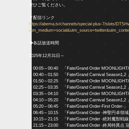
ぜひご覧ください。
▼配信リンク
https://abema.tv/channels/special-plus-7/slots/
utm_medium=social&utm_source=twitter&utm_cont
◆各話放送時間
2025年12月31日～
・00:05～00:40 「Fate/Grand Order MOONLIG
・00:40～01:50 「Fate/Grand Carnival Season1,2
・01:50～02:25 「Fate/Grand Order MOONLIG
・02:25～03:35 「Fate/Grand Carnival Season1,2
・03:35～04:10 「Fate/Grand Order MOONLIG
・04:10～05:20 「Fate/Grand Carnival Season1,2
・05:20～06:45 「Fate/Grand Order-First Order-」
・06:45～10:15 「Fate/Grand Order -神聖
・10:15～21:15 「Fate/Grand Order -絶対
・21:15～23:00 「Fate/Grand Order -終局