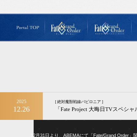
2025
[ 絶対魔獣戦線バビロニア ]
12.26
「Fate Project 大晦日TV
12月31日より、ABEMAにて「Fate/Grand O